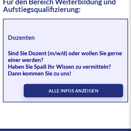
Für den Bereich Weiterbildung und
Unternehmen zu überführen bzw. die
Aufstiegsqualifizierung:
Ausbildung im Bauhauptgewerbe attraktiv
Start
zu machen.
Vertrag:
Was wir von Ihnen brauchen:
Gehalt
Dozenten
Abgeschlossenes Studium im Bereich
Kommunikation, Pädagogik,
Sind Sie Dozent (m/w/d) oder wollen Sie gerne
Erwachsenenbildung oder gleichwertige
einer werden?
Qualifikation
Haben Sie Spaß Ihr Wissen zu vermitteln?
Interesse am Bauhandwerk
Dann kommen Sie zu uns!
Unterstützung der Unternehmen bei der
Akquise von Auszubildenden
ALLE INFOS ANZEIGEN
Anwendungsbezogene Kenntnisse in MS
Office (insb. Excel, Word)
Erfahrung in der Arbeit mit Jugendlichen und
jungen Erwachsenen
Erfahrung im Bereich der Berufsorientierung
und Berufsvorbereitung