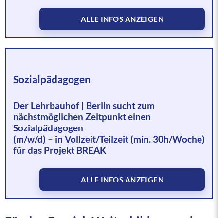
ALLE INFOS ANZEIGEN
Sozialpädagogen
Der Lehrbauhof | Berlin sucht zum
nächstmöglichen Zeitpunkt einen
Sozialpädagogen
Das ist Ihr Aufgabenfeld:
(m/w/d) – in Vollzeit/Teilzeit (min. 30h/Woche)
für das Projekt BREAK
Fachkräftegewinnung, -bindung und -
sicherung für das Bauhauptgewerbe in Berlin
Ansprache unterschiedlicher Zielgruppen
ALLE INFOS ANZEIGEN
zur Nachwuchsgewinnung mit dem Ziel,
Teilnehmende in ein reguläres
Ausbildungsverhältnis in einem